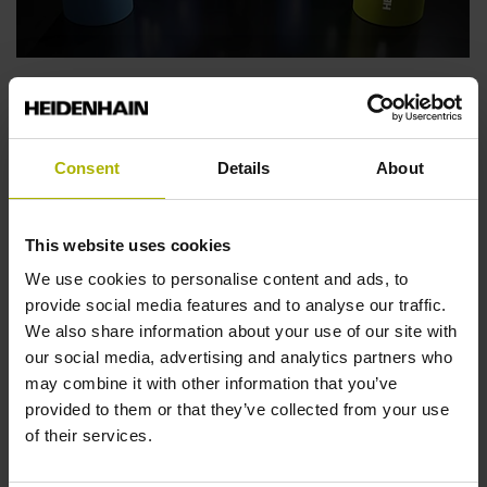
HEIDENHAIN線上SPS：為您的獨特應用提供真
正的機會
歡迎來到HEIDENHAIN SPS線上展！我們結合了根據
Consent
Details
About
您意願量身定制的諮詢和現場演示，這些都是在輕鬆安
全的線上活動中進行。
This website uses cookies
了解更多
We use cookies to personalise content and ads, to
provide social media features and to analyse our traffic.
We also share information about your use of our site with
our social media, advertising and analytics partners who
may combine it with other information that you’ve
provided to them or that they’ve collected from your use
of their services.