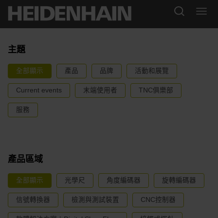
主題
全部顯示
產品
品牌
活動和展覽
Current events
末端使用者
TNC俱樂部
服務
產品區域
全部顯示
光學尺
角度編碼器
旋轉編碼器
信號轉換器
檢測與測試裝置
CNC控制器