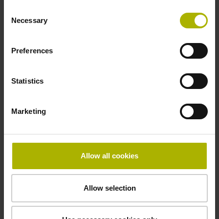
Consent
Necessary
Selection
EnDat：成熟的介面技術，現在有獨立的網頁
Preferences
EnDat為數位驅動系統和使用位置編碼器進行量測回饋
的位置控制迴路之理想介面。
Statistics
了解更多
Marketing
Allow all cookies
Allow selection