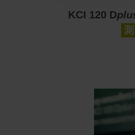
KCI 120 D
pl
測