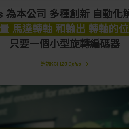
us
為本公司 多種創新 自動化
量 馬達轉軸 和輸出 轉軸的
只要一個小型旋轉編碼器
造訪KCI 120 D
plus