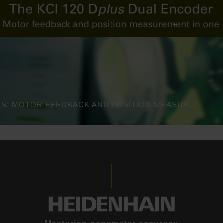
KCI 120 DPLUS: MOTOR FEEDBACK AND POSITION MEASUREMENT FOR HIGH-PRECISION ROBOTS