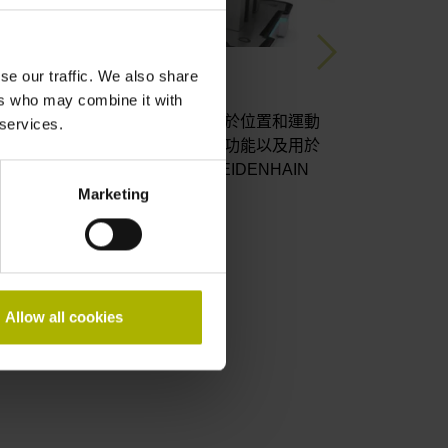
Next
se our traffic. We also share
工具機
電子零件
ers who may combine it with
工具機自動化領域，我們提供用於位置和運動
半導體和電
 services.
制的編碼器、使用者友好的控制功能以及用於
理。來自HE
件和刀具自動化的模組化系統HEIDENHAIN
JENA和
tomation Solution。
片製造到L
Marketing
態性能與精
訪工具機
造訪電子設
Allow all cookies