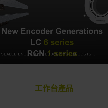
LC AND RCN: SEALED ENCODERS REDUCE SYSTEM COSTS | HEIDENHAIN
工作台產品