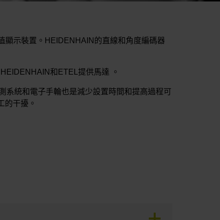
示裝置。HEIDENHAIN的直線和角度編碼器
DENHAIN和ETEL提供馬達 。
檢測系統和電子手輪也是減少設置時間和提高過程可
加工的干擾。