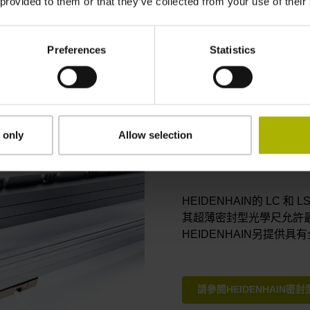
 provided to them or that they’ve collected from your use of their
Preferences
Statistics
主軸產品
 only
Allow selection
密封型光學尺
HEIDENHAIN的 LC
其超薄密封型光學尺允許
HEIDENHAIN另提供
請參閱HEIDENHAIN密