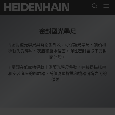
密封型光學尺
§密封型光學尺具有鋁製外殼，可保護光學尺、讀頭和
導軌免受碎屑、灰塵和濺水侵害。彈性密封唇從下方封
閉外殼。
§讀頭在低摩擦導軌上沿著光學尺移動。連接掃描托架
和安裝底座的聯軸器，補償測量標準和機器滑塊之間的
偏差。