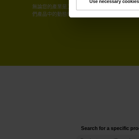
Use necessary cookies
無論您的產業是工具機、自動化、半導體、電子
們產品中的動態性能和加工可靠性。可直接提高
Search for a specific pr