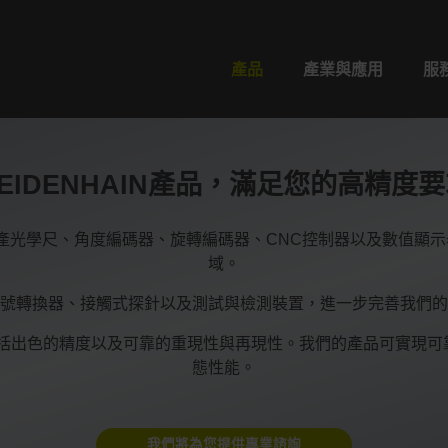
產品
產業與應用
服
EIDENHAIN產品，滿足您的高精度
mbH 開發並生產光學尺、角度編碼器、旋轉編碼器、CNC控制器以及
域。
號轉換器、接觸式探針以及測試與檢測裝置，進一步完善我們的
勢，包括出色的精度以及可靠的重現性與再現性。我們的產品可實現
態性能。
我們將為您提供專業諮詢