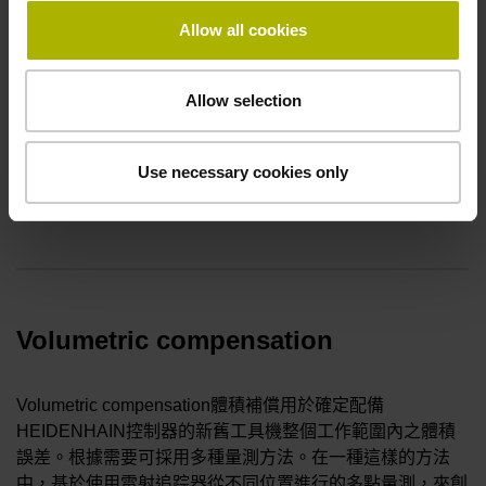
KinematicsComp
Allow all cookies
KinematicsComp可顯著提高加工精度和輪廓精度。在大型
Allow selection
工具機上，較長的運行路徑和較重的工件重量會導致相對較
高的誤差。由於在機械層面上減少它們非常困難，因此
KinematicsComp提供明顯的經濟效益。其另實現對精度要
Use necessary cookies only
求較高的小型工具機之改良。
Volumetric compensation
Volumetric compensation體積補償用於確定配備
HEIDENHAIN控制器的新舊工具機整個工作範圍內之體積
誤差。根據需要可採用多種量測方法。在一種這樣的方法
中，基於使用雷射追踪器從不同位置進行的多點量測，來創