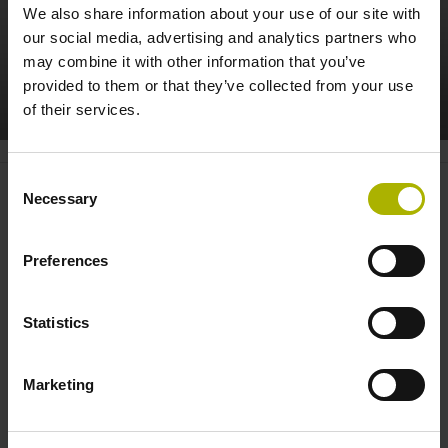
We also share information about your use of our site with
our social media, advertising and analytics partners who
may combine it with other information that you’ve
provided to them or that they’ve collected from your use
DYNAMIC PRECISION: DAMPEN VIBRATIONS WITH MVC
of their services.
Consent
Necessary
KinematicsOpt
Selection
Preferences
此選項為牢固整合至TNC中的循環程式，可快速、輕鬆地
檢測和最佳化工具機的座標結構配置。儘管其本身無法補償
統計工具機誤差，但可幫助找到這些誤差。
Statistics
了解更多
Marketing