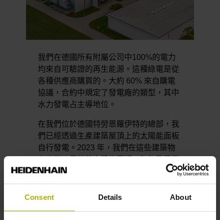
我們在德國所有附屬公司中100%的電力
均來自可驗證的再生能源。這種綠電是從
各種供應商購買的。大約 60% 來自購電
協議，合約中規定了發電廠的類型，其中
水力發電占主導地位。
在我們位於德國特勞恩羅伊特的總部，我
們已經透過生產建築屋頂上的太陽能面板
自行發電。2023 年，我們在這些建築物
上安裝了足夠的太陽能面板，每年發電量
約為 820 MWh。還有更多正在規劃中。
我們也計劃在總部附近建造兩台公司自有
的風力渦輪機。在熱能方面，特勞恩羅伊
Consent
Details
About
特市政公用事業的區域供熱可滿足我們正
常情況下的需求。