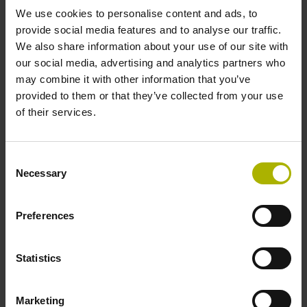
We use cookies to personalise content and ads, to
provide social media features and to analyse our traffic.
We also share information about your use of our site with
our social media, advertising and analytics partners who
may combine it with other information that you’ve
provided to them or that they’ve collected from your use
of their services.
萬用編碼器輸入
海德漢具有11 µApp和1 Vpp的所有增量式編碼器以及具有
Consent
EnDat 2.2介面的絕對式編碼器之自動介面偵測連接
Necessary
Selection
Preferences
Statistics
Marketing