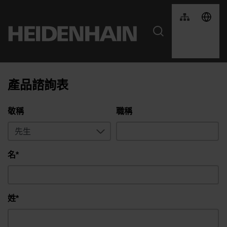
產品諮詢表
敬稱
職稱
名*
姓*