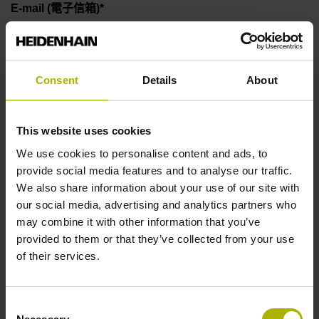
E-mail (電子信箱)*
電話號碼*
Consent
Details
About
This website uses cookies
留言
We use cookies to personalise content and ads, to
provide social media features and to analyse our traffic.
We also share information about your use of our site with
our social media, advertising and analytics partners who
may combine it with other information that you’ve
provided to them or that they’ve collected from your use
of their services.
Consent