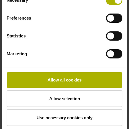
Necessary
Selection
產品
Preferences
Statistics
我特此確認我已閱讀並同意
隱私權聲明
。*
Marketing
為了處理您的請求，DR. JOHANNES HEIDENHAIN
GmbH會以電子方式收集、使用及處理您提供的個人資料。
Allow all cookies
您的資料可能會與DR. JOHANNES HEIDENHAIN GmbH
的相關銷售合作夥伴(包括子公司及經銷商)共享。為了處理
Allow selection
您的請求，相關銷售合作夥伴可能會自行聯繫您。
* = 必填
Use necessary cookies only
意見回饋