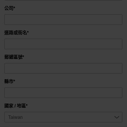
公司*
道路或街名*
郵遞區號*
縣市*
國家 / 地區*