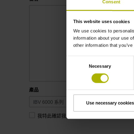
Consent
This website uses cookies
We use cookies to personalis
information about your use of
other information that you’ve
Consent
Necessary
Selection
產品
Use necessary cookies
我特此確認我已閱讀並同意
隱私權聲明
。*