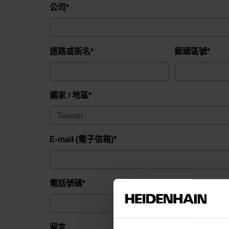
公司*
道路或街名*
郵遞區號*
國家 / 地區*
E-mail (電子信箱)*
電話號碼*
留言