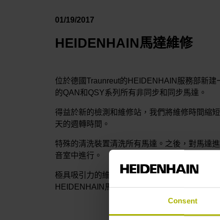
01/19/2017
HEIDENHAIN馬達維修
位於德國Traunreut的HEIDENHAIN服務部
的QAN和QSY系列所有非同步和同步馬達。
得益於新的檢測和維修站，我們將維修時間縮短
天的週轉時間。
特殊的清洗裝置清洗所有馬達。之後，對馬達進
音室中進行。
極具吸引力的維修套裝價格以及功能維修和高級維
HEIDENHAIN馬達的首選合作夥伴。
Consent