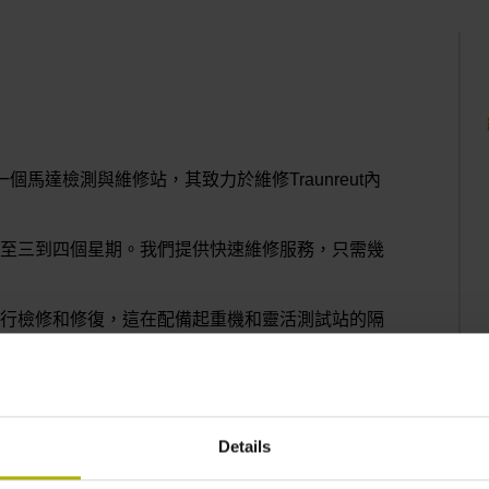
新建一個馬達檢測與維修站，其致力於維修Traunreut內
至三到四個星期。我們提供快速維修服務，只需幾
行檢修和修復，這在配備起重機和靈活測試站的隔
修之間的選擇，使HEIDENHAIN成為您維修
Details