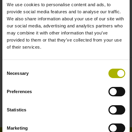
We use cookies to personalise content and ads, to
造訪我們的
FAQ
頁面，以取得有關服務主題等的問題回
provide social media features and to analyse our traffic.
答。其依照主題方便地排列，具有用於即時導覽的關鍵
We also share information about your use of our site with
字選擇。
our social media, advertising and analytics partners who
may combine it with other information that you’ve
如果找不到您要找的東西，請點擊我們各種幫助熱線的
provided to them or that they’ve collected from your use
連結。
of their services.
Consent
聯絡人 – 售服
Necessary
Selection
技術服務部
Preferences
+886 4 23588977-3
service@heidenhain.tw
Statistics
Marketing