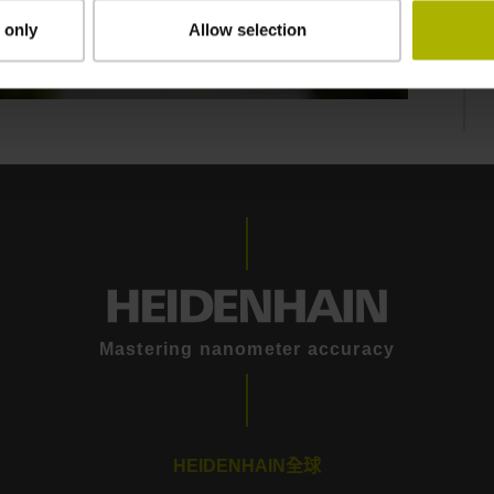
 only
Allow selection
Mastering nanometer accuracy
HEIDENHAIN全球