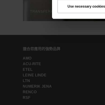
Use necessary cookies
TRANSFERABLE ACCURACY
適合您應用的強勢品牌
AMO
ACU-RITE
ETEL
LEINE LINDE
LTN
NUMERIK JENA
RENCO
RSF