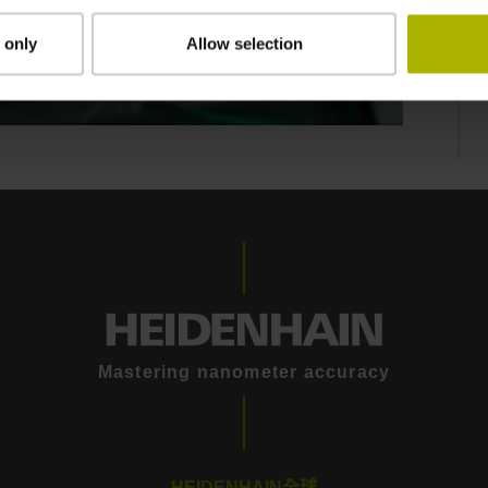
 only
Allow selection
GEN 3 DRIVES: CONTROL TECHNOLOGY THAT MOVES INTELLIGENTLY
Mastering nanometer accuracy
HEIDENHAIN全球