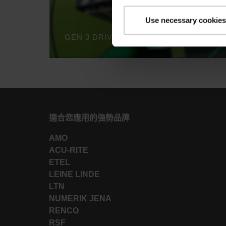
Use necessary cookies
適合您應用的強勢品牌
AMO
ACU-RITE
ETEL
LEINE LINDE
LTN
NUMERIK JENA
RENCO
RSF